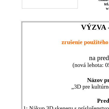
tel
w
VÝZVA
zrušenie použitéh
na pre
(nová lehota: 0
Názov p
„3D pre kultúrn
Pred
1: Nákup 3D skeneru s príslušenstvo