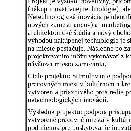
Projekt je vysoko inovatívny, pričo
(nákup inovatívnej technológie), ale
Netechnologická inovácia je identif
nových zamestnancov) aj marketingo
architektonické štúdiá a nový obch
výhodou nakúpenej technológie je s
na mieste postačuje. Následne po za
projektovaním môžu vykonávať z ka
návšteva miesta zamerania."
Ciele projektu: Stimulovanie podpor
pracovných miest v kultúrnom a kr
vytvorenia priaznivého prostredia pr
netechnologických inovácií.
Výsledok projektu: podpora prístu
vytvorené pracovné miesta v kultúr
podmienok pre poskytovanie inovatív