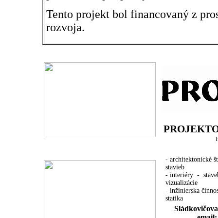
Tento projekt bol financovaný z pr
rozvoja.
PROJEKT
- architektonické 
stavieb
- interiéry - stav
vizualizácie
- inžinierska činno
statika
Sládkovičova
email